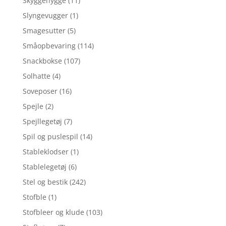
Skyggehygge
(11)
Slyngevugger
(1)
Smagesutter
(5)
Småopbevaring
(114)
Snackbokse
(107)
Solhatte
(4)
Soveposer
(16)
Spejle
(2)
Spejllegetøj
(7)
Spil og puslespil
(14)
Stableklodser
(1)
Stablelegetøj
(6)
Stel og bestik
(242)
Stofble
(1)
Stofbleer og klude
(103)