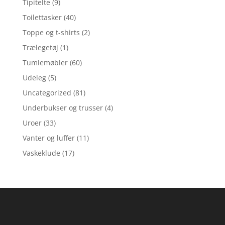
Tipitelte
(9)
Toilettasker
(40)
Toppe og t-shirts
(2)
Trælegetøj
(1)
Tumlemøbler
(60)
Udeleg
(5)
Uncategorized
(81)
Underbukser og trusser
(4)
Uroer
(33)
Vanter og luffer
(11)
Vaskeklude
(17)