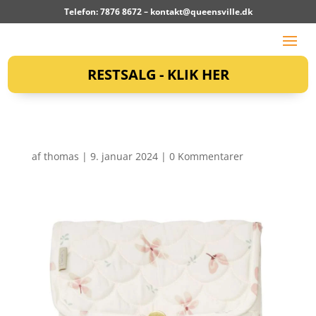
Telefon: 7876 8672 –
kontakt@queensville.dk
RESTSALG - KLIK HER
af
thomas
|
9. januar 2024
|
0 Kommentarer