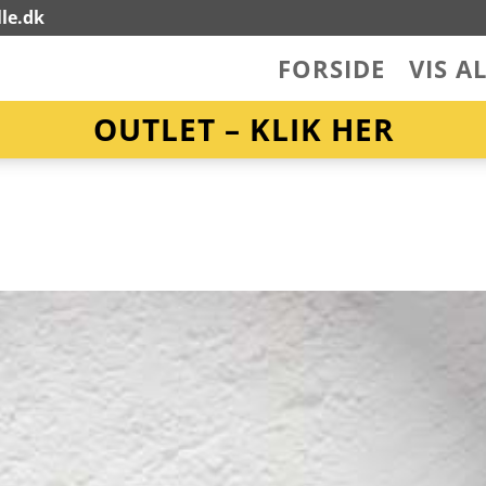
le.dk
FORSIDE
VIS A
OUTLET – KLIK HER