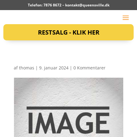
Telefon: 7876 8672 –
kontakt@queensville.dk
RESTSALG - KLIK HER
af
thomas
|
9. januar 2024
|
0 Kommentarer