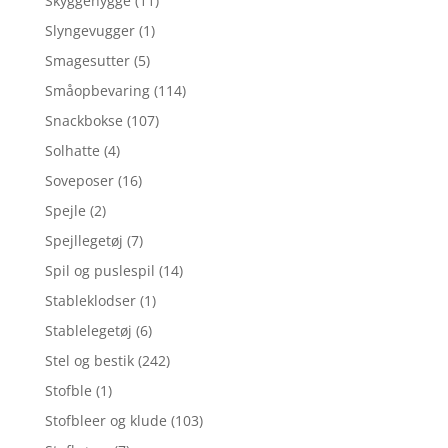
Skyggehygge
(11)
Slyngevugger
(1)
Smagesutter
(5)
Småopbevaring
(114)
Snackbokse
(107)
Solhatte
(4)
Soveposer
(16)
Spejle
(2)
Spejllegetøj
(7)
Spil og puslespil
(14)
Stableklodser
(1)
Stablelegetøj
(6)
Stel og bestik
(242)
Stofble
(1)
Stofbleer og klude
(103)