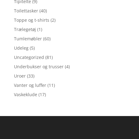
Tipitelte
(9)
Toilettasker
(40)
Toppe og t-shirts
(2)
Trælegetøj
(1)
Tumlemøbler
(60)
Udeleg
(5)
Uncategorized
(81)
Underbukser og trusser
(4)
Uroer
(33)
Vanter og luffer
(11)
Vaskeklude
(17)