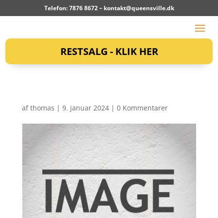
Telefon: 7876 8672 –
kontakt@queensville.dk
RESTSALG - KLIK HER
af
thomas
|
9. januar 2024
|
0 Kommentarer