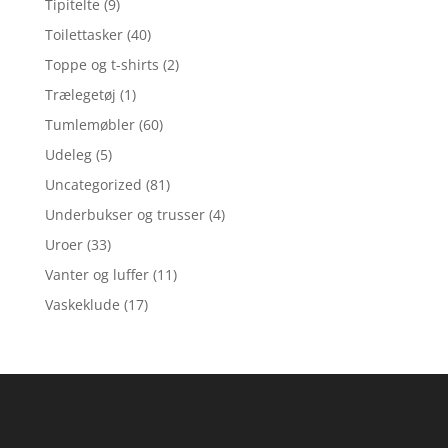
Tipitelte
(9)
Toilettasker
(40)
Toppe og t-shirts
(2)
Trælegetøj
(1)
Tumlemøbler
(60)
Udeleg
(5)
Uncategorized
(81)
Underbukser og trusser
(4)
Uroer
(33)
Vanter og luffer
(11)
Vaskeklude
(17)