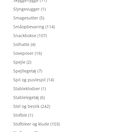
Skyggehygge
(11)
Slyngevugger
(1)
Smagesutter
(5)
Småopbevaring
(114)
Snackbokse
(107)
Solhatte
(4)
Soveposer
(16)
Spejle
(2)
Spejllegetøj
(7)
Spil og puslespil
(14)
Stableklodser
(1)
Stablelegetøj
(6)
Stel og bestik
(242)
Stofble
(1)
Stofbleer og klude
(103)