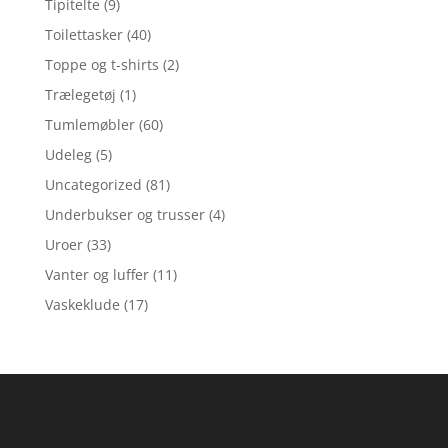
Tipitelte
(9)
Toilettasker
(40)
Toppe og t-shirts
(2)
Trælegetøj
(1)
Tumlemøbler
(60)
Udeleg
(5)
Uncategorized
(81)
Underbukser og trusser
(4)
Uroer
(33)
Vanter og luffer
(11)
Vaskeklude
(17)