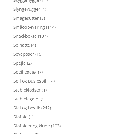
Skyggehygge
(11)
Slyngevugger
(1)
Smagesutter
(5)
Småopbevaring
(114)
Snackbokse
(107)
Solhatte
(4)
Soveposer
(16)
Spejle
(2)
Spejllegetøj
(7)
Spil og puslespil
(14)
Stableklodser
(1)
Stablelegetøj
(6)
Stel og bestik
(242)
Stofble
(1)
Stofbleer og klude
(103)