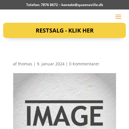
Telefon: 7876 8672 –
kontakt@queensville.dk
RESTSALG - KLIK HER
af
thomas
|
9. januar 2024
|
0 Kommentarer