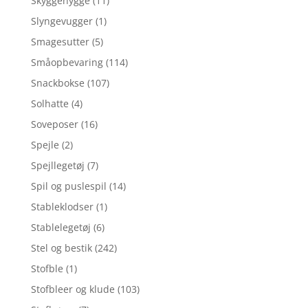
Skyggehygge
(11)
Slyngevugger
(1)
Smagesutter
(5)
Småopbevaring
(114)
Snackbokse
(107)
Solhatte
(4)
Soveposer
(16)
Spejle
(2)
Spejllegetøj
(7)
Spil og puslespil
(14)
Stableklodser
(1)
Stablelegetøj
(6)
Stel og bestik
(242)
Stofble
(1)
Stofbleer og klude
(103)