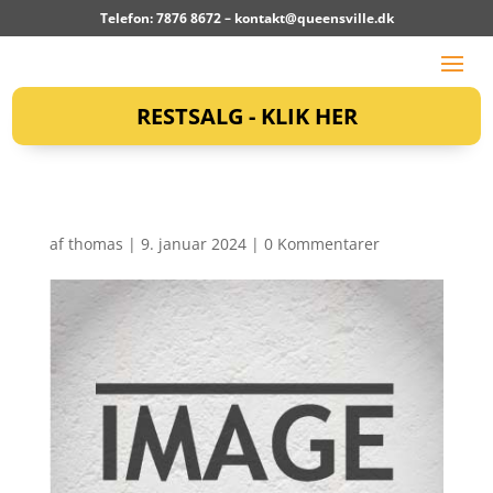
Telefon: 7876 8672 –
kontakt@queensville.dk
RESTSALG - KLIK HER
af
thomas
|
9. januar 2024
|
0 Kommentarer