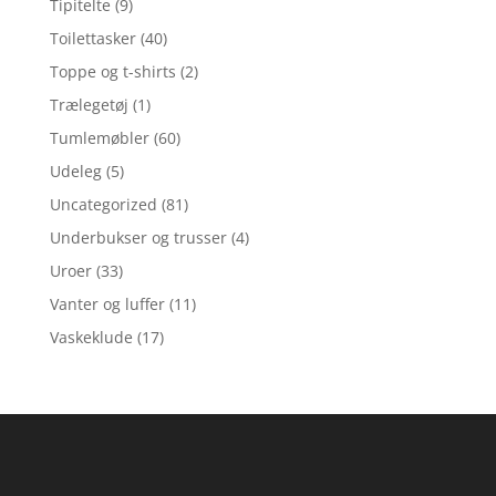
Tipitelte
(9)
Toilettasker
(40)
Toppe og t-shirts
(2)
Trælegetøj
(1)
Tumlemøbler
(60)
Udeleg
(5)
Uncategorized
(81)
Underbukser og trusser
(4)
Uroer
(33)
Vanter og luffer
(11)
Vaskeklude
(17)