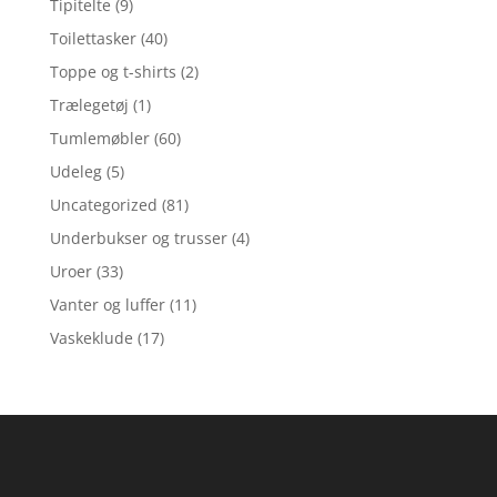
Tipitelte
(9)
Toilettasker
(40)
Toppe og t-shirts
(2)
Trælegetøj
(1)
Tumlemøbler
(60)
Udeleg
(5)
Uncategorized
(81)
Underbukser og trusser
(4)
Uroer
(33)
Vanter og luffer
(11)
Vaskeklude
(17)