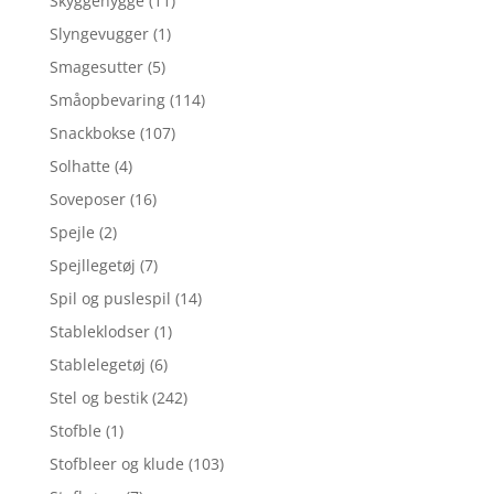
Skyggehygge
(11)
Slyngevugger
(1)
Smagesutter
(5)
Småopbevaring
(114)
Snackbokse
(107)
Solhatte
(4)
Soveposer
(16)
Spejle
(2)
Spejllegetøj
(7)
Spil og puslespil
(14)
Stableklodser
(1)
Stablelegetøj
(6)
Stel og bestik
(242)
Stofble
(1)
Stofbleer og klude
(103)