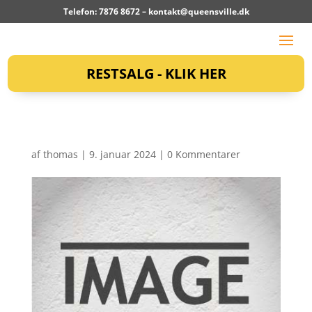
Telefon: 7876 8672 –
kontakt@queensville.dk
RESTSALG - KLIK HER
af
thomas
|
9. januar 2024
|
0 Kommentarer