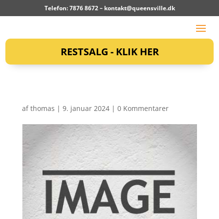
Telefon: 7876 8672 –
kontakt@queensville.dk
RESTSALG - KLIK HER
af
thomas
|
9. januar 2024
|
0 Kommentarer