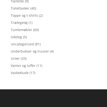
Tipitelte
(9)
Toilettasker
(40)
Toppe og t-shirts
(2)
Trælegetøj
(1)
Tumlemøbler
(60)
Udeleg
(5)
Uncategorized
(81)
Underbukser og trusser
(4)
Uroer
(33)
Vanter og luffer
(11)
Vaskeklude
(17)