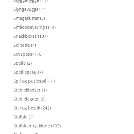
Skyggehygge
(11)
Slyngevugger
(1)
Smagesutter
(5)
Småopbevaring
(114)
Snackbokse
(107)
Solhatte
(4)
Soveposer
(16)
Spejle
(2)
Spejllegetøj
(7)
Spil og puslespil
(14)
Stableklodser
(1)
Stablelegetøj
(6)
Stel og bestik
(242)
Stofble
(1)
Stofbleer og klude
(103)