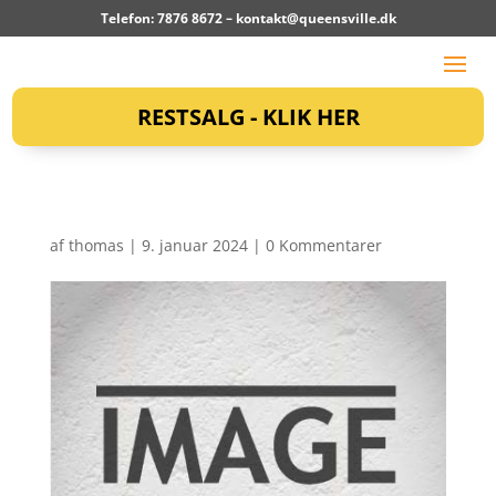
Telefon: 7876 8672 –
kontakt@queensville.dk
RESTSALG - KLIK HER
af
thomas
|
9. januar 2024
|
0 Kommentarer