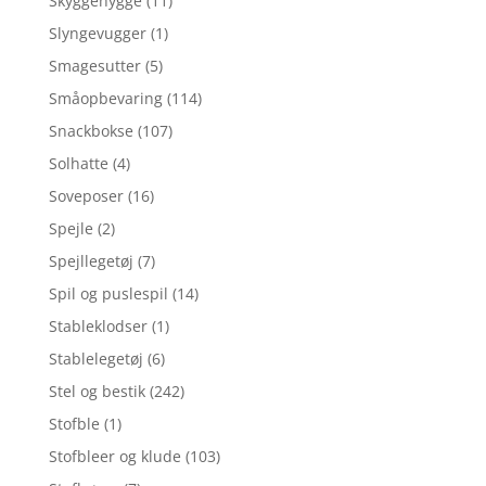
Skyggehygge
(11)
Slyngevugger
(1)
Smagesutter
(5)
Småopbevaring
(114)
Snackbokse
(107)
Solhatte
(4)
Soveposer
(16)
Spejle
(2)
Spejllegetøj
(7)
Spil og puslespil
(14)
Stableklodser
(1)
Stablelegetøj
(6)
Stel og bestik
(242)
Stofble
(1)
Stofbleer og klude
(103)