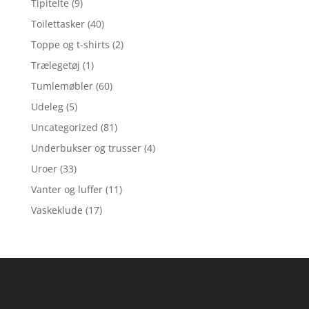
Tipitelte
(9)
Toilettasker
(40)
Toppe og t-shirts
(2)
Trælegetøj
(1)
Tumlemøbler
(60)
Udeleg
(5)
Uncategorized
(81)
Underbukser og trusser
(4)
Uroer
(33)
Vanter og luffer
(11)
Vaskeklude
(17)