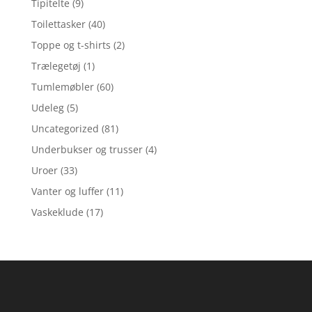
Tipitelte
(9)
Toilettasker
(40)
Toppe og t-shirts
(2)
Trælegetøj
(1)
Tumlemøbler
(60)
Udeleg
(5)
Uncategorized
(81)
Underbukser og trusser
(4)
Uroer
(33)
Vanter og luffer
(11)
Vaskeklude
(17)