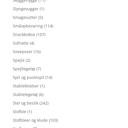
Skyggehygge
(11)
Slyngevugger
(1)
Smagesutter
(5)
Småopbevaring
(114)
Snackbokse
(107)
Solhatte
(4)
Soveposer
(16)
Spejle
(2)
Spejllegetøj
(7)
Spil og puslespil
(14)
Stableklodser
(1)
Stablelegetøj
(6)
Stel og bestik
(242)
Stofble
(1)
Stofbleer og klude
(103)