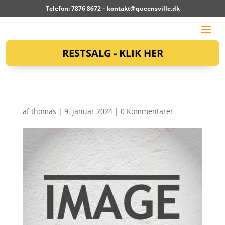
Telefon: 7876 8672 –
kontakt@queensville.dk
RESTSALG - KLIK HER
af
thomas
|
9. januar 2024
|
0 Kommentarer