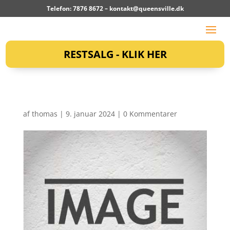
Telefon: 7876 8672 –
kontakt@queensville.dk
RESTSALG - KLIK HER
af
thomas
|
9. januar 2024
|
0 Kommentarer