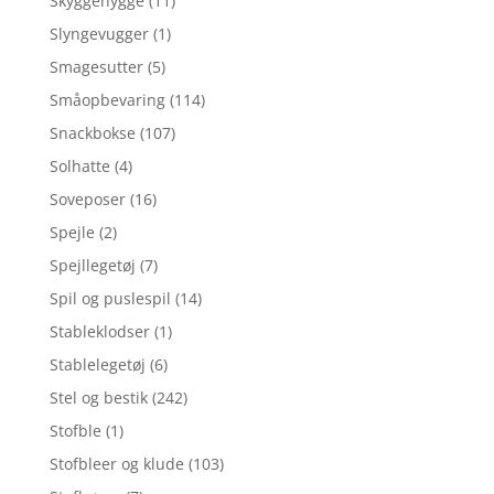
Skyggehygge
(11)
Slyngevugger
(1)
Smagesutter
(5)
Småopbevaring
(114)
Snackbokse
(107)
Solhatte
(4)
Soveposer
(16)
Spejle
(2)
Spejllegetøj
(7)
Spil og puslespil
(14)
Stableklodser
(1)
Stablelegetøj
(6)
Stel og bestik
(242)
Stofble
(1)
Stofbleer og klude
(103)