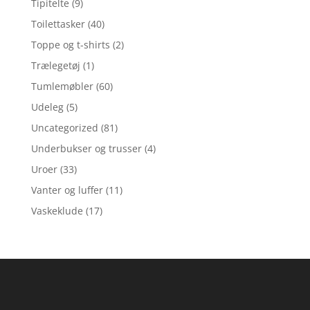
Tipitelte
(9)
Toilettasker
(40)
Toppe og t-shirts
(2)
Trælegetøj
(1)
Tumlemøbler
(60)
Udeleg
(5)
Uncategorized
(81)
Underbukser og trusser
(4)
Uroer
(33)
Vanter og luffer
(11)
Vaskeklude
(17)