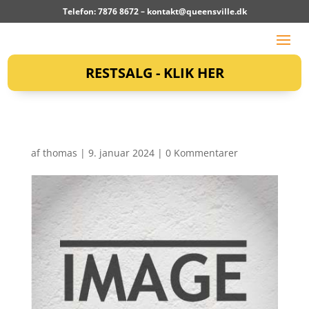
Telefon: 7876 8672 –
kontakt@queensville.dk
RESTSALG - KLIK HER
af
thomas
|
9. januar 2024
|
0 Kommentarer