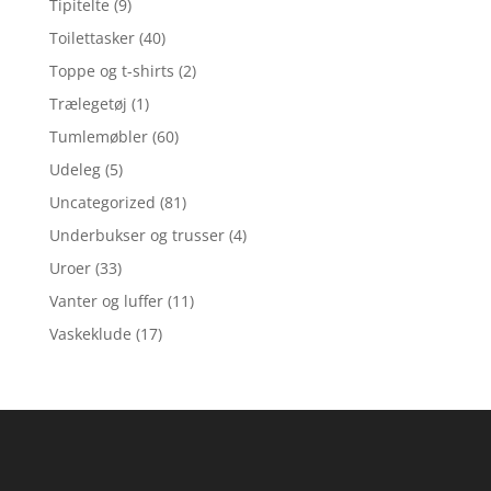
Tipitelte
(9)
Toilettasker
(40)
Toppe og t-shirts
(2)
Trælegetøj
(1)
Tumlemøbler
(60)
Udeleg
(5)
Uncategorized
(81)
Underbukser og trusser
(4)
Uroer
(33)
Vanter og luffer
(11)
Vaskeklude
(17)