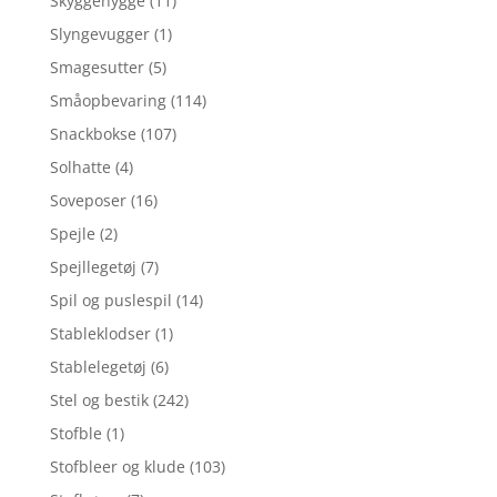
Skyggehygge
(11)
Slyngevugger
(1)
Smagesutter
(5)
Småopbevaring
(114)
Snackbokse
(107)
Solhatte
(4)
Soveposer
(16)
Spejle
(2)
Spejllegetøj
(7)
Spil og puslespil
(14)
Stableklodser
(1)
Stablelegetøj
(6)
Stel og bestik
(242)
Stofble
(1)
Stofbleer og klude
(103)