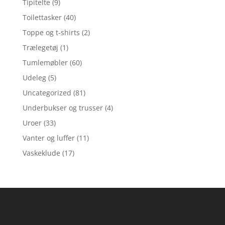
Tipitelte
(9)
Toilettasker
(40)
Toppe og t-shirts
(2)
Trælegetøj
(1)
Tumlemøbler
(60)
Udeleg
(5)
Uncategorized
(81)
Underbukser og trusser
(4)
Uroer
(33)
Vanter og luffer
(11)
Vaskeklude
(17)