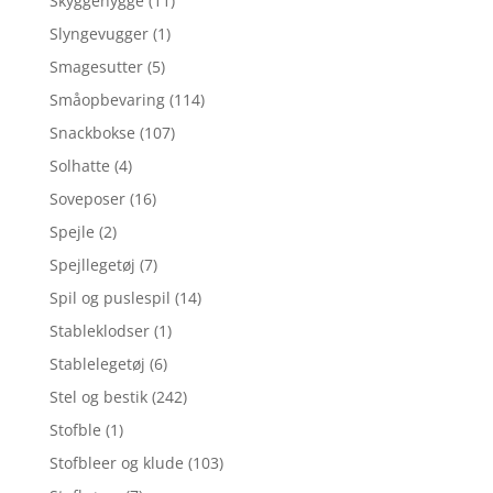
Skyggehygge
(11)
Slyngevugger
(1)
Smagesutter
(5)
Småopbevaring
(114)
Snackbokse
(107)
Solhatte
(4)
Soveposer
(16)
Spejle
(2)
Spejllegetøj
(7)
Spil og puslespil
(14)
Stableklodser
(1)
Stablelegetøj
(6)
Stel og bestik
(242)
Stofble
(1)
Stofbleer og klude
(103)