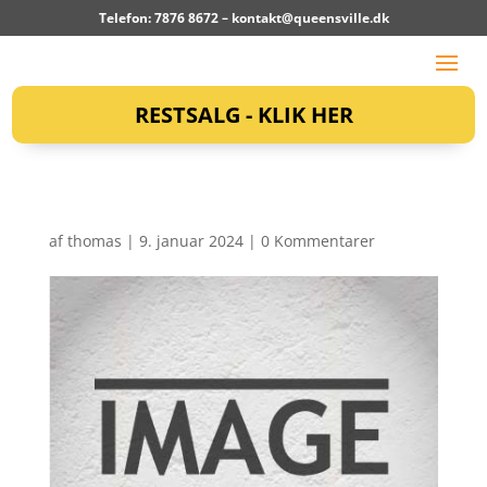
Telefon: 7876 8672 –
kontakt@queensville.dk
RESTSALG - KLIK HER
af
thomas
|
9. januar 2024
|
0 Kommentarer