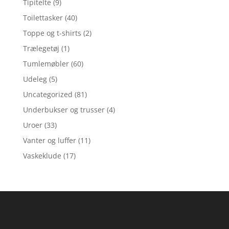
Tipitelte
(9)
Toilettasker
(40)
Toppe og t-shirts
(2)
Trælegetøj
(1)
Tumlemøbler
(60)
Udeleg
(5)
Uncategorized
(81)
Underbukser og trusser
(4)
Uroer
(33)
Vanter og luffer
(11)
Vaskeklude
(17)