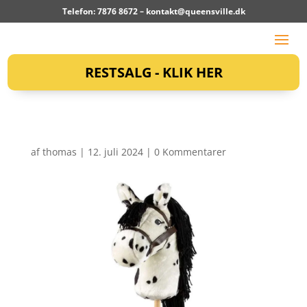
Telefon: 7876 8672 –
kontakt@queensville.dk
RESTSALG - KLIK HER
af
thomas
|
12. juli 2024
|
0 Kommentarer