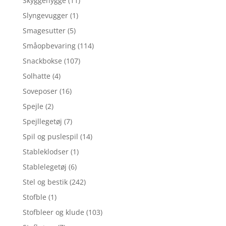
Skyggehygge
(11)
Slyngevugger
(1)
Smagesutter
(5)
Småopbevaring
(114)
Snackbokse
(107)
Solhatte
(4)
Soveposer
(16)
Spejle
(2)
Spejllegetøj
(7)
Spil og puslespil
(14)
Stableklodser
(1)
Stablelegetøj
(6)
Stel og bestik
(242)
Stofble
(1)
Stofbleer og klude
(103)