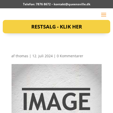
Telefon: 7876 8672 –
kontakt@queensville.dk
RESTSALG - KLIK HER
af
thomas
|
12. juli 2024
|
0 Kommentarer