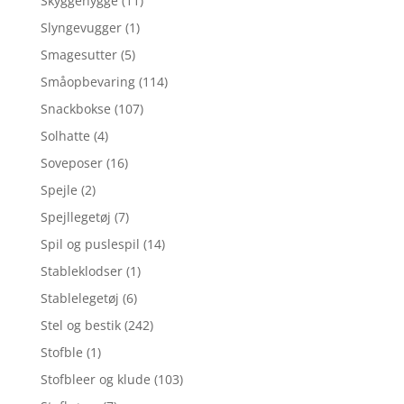
Skyggehygge
(11)
Slyngevugger
(1)
Smagesutter
(5)
Småopbevaring
(114)
Snackbokse
(107)
Solhatte
(4)
Soveposer
(16)
Spejle
(2)
Spejllegetøj
(7)
Spil og puslespil
(14)
Stableklodser
(1)
Stablelegetøj
(6)
Stel og bestik
(242)
Stofble
(1)
Stofbleer og klude
(103)