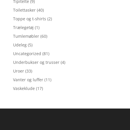
Tipitelte
(9)
Toilettasker
(40)
Toppe og t-shirts
(2)
Trælegetøj
(1)
Tumlemøbler
(60)
Udeleg
(5)
Uncategorized
(81)
Underbukser og trusser
(4)
Uroer
(33)
Vanter og luffer
(11)
Vaskeklude
(17)