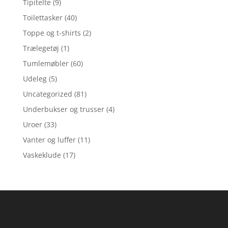
Tipitelte
(9)
Toilettasker
(40)
Toppe og t-shirts
(2)
Trælegetøj
(1)
Tumlemøbler
(60)
Udeleg
(5)
Uncategorized
(81)
Underbukser og trusser
(4)
Uroer
(33)
Vanter og luffer
(11)
Vaskeklude
(17)