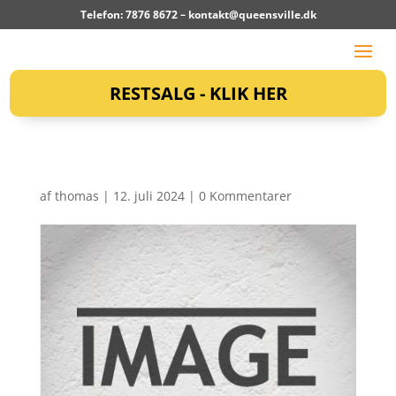
Telefon: 7876 8672 –
kontakt@queensville.dk
RESTSALG - KLIK HER
af
thomas
|
12. juli 2024
|
0 Kommentarer