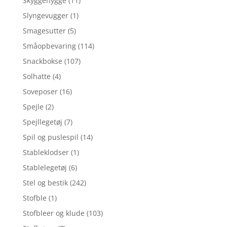
Skyggehygge
(11)
Slyngevugger
(1)
Smagesutter
(5)
Småopbevaring
(114)
Snackbokse
(107)
Solhatte
(4)
Soveposer
(16)
Spejle
(2)
Spejllegetøj
(7)
Spil og puslespil
(14)
Stableklodser
(1)
Stablelegetøj
(6)
Stel og bestik
(242)
Stofble
(1)
Stofbleer og klude
(103)