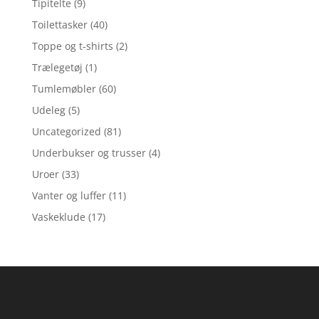
Tipitelte
(9)
Toilettasker
(40)
Toppe og t-shirts
(2)
Trælegetøj
(1)
Tumlemøbler
(60)
Udeleg
(5)
Uncategorized
(81)
Underbukser og trusser
(4)
Uroer
(33)
Vanter og luffer
(11)
Vaskeklude
(17)