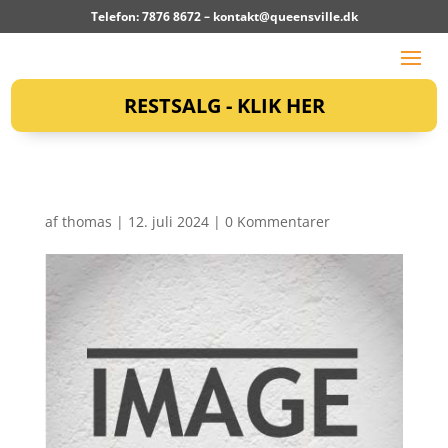
Telefon: 7876 8672 –
kontakt@queensville.dk
RESTSALG - KLIK HER
af
thomas
|
12. juli 2024
|
0 Kommentarer