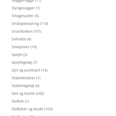
Skyggehygge
(11)
Slyngevugger
(1)
Smagesutter
(5)
Småopbevaring
(114)
Snackbokse
(107)
Solhatte
(4)
Soveposer
(16)
Spejle
(2)
Spejllegetøj
(7)
Spil og puslespil
(14)
Stableklodser
(1)
Stablelegetøj
(6)
Stel og bestik
(242)
Stofble
(1)
Stofbleer og klude
(103)