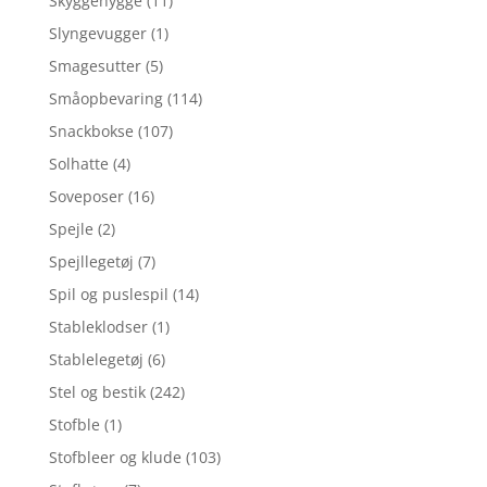
Skyggehygge
(11)
Slyngevugger
(1)
Smagesutter
(5)
Småopbevaring
(114)
Snackbokse
(107)
Solhatte
(4)
Soveposer
(16)
Spejle
(2)
Spejllegetøj
(7)
Spil og puslespil
(14)
Stableklodser
(1)
Stablelegetøj
(6)
Stel og bestik
(242)
Stofble
(1)
Stofbleer og klude
(103)