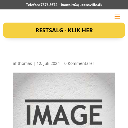
Telefon: 7876 8672 –
kontakt@queensville.dk
RESTSALG - KLIK HER
af
thomas
|
12. juli 2024
|
0 Kommentarer