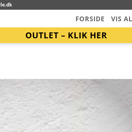
le.dk
FORSIDE
VIS A
OUTLET – KLIK HER