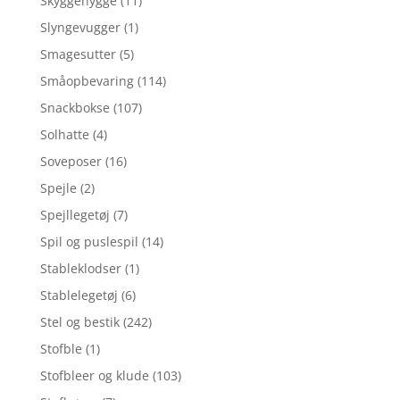
Skyggehygge
(11)
Slyngevugger
(1)
Smagesutter
(5)
Småopbevaring
(114)
Snackbokse
(107)
Solhatte
(4)
Soveposer
(16)
Spejle
(2)
Spejllegetøj
(7)
Spil og puslespil
(14)
Stableklodser
(1)
Stablelegetøj
(6)
Stel og bestik
(242)
Stofble
(1)
Stofbleer og klude
(103)