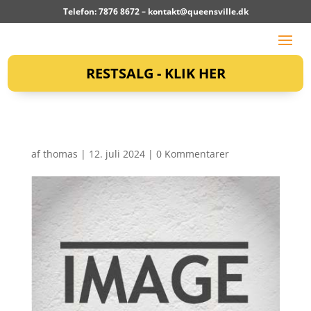
Telefon: 7876 8672 –
kontakt@queensville.dk
RESTSALG - KLIK HER
af
thomas
|
12. juli 2024
|
0 Kommentarer