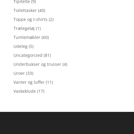
Tipitelte
(9)
Toilettasker
(40)
Toppe og t-shirts
(2)
Trælegetøj
(1)
Tumlemøbler
(60)
Udeleg
(5)
Uncategorized
(81)
Underbukser og trusser
(4)
Uroer
(33)
Vanter og luffer
(11)
Vaskeklude
(17)