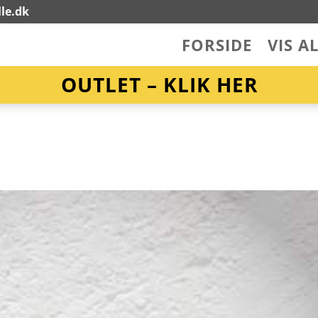
le.dk
FORSIDE
VIS A
OUTLET – KLIK HER