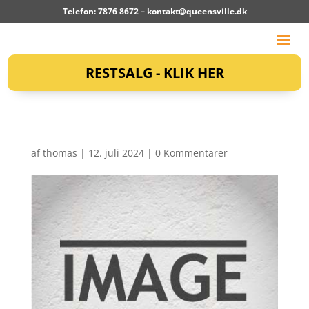
Telefon: 7876 8672 –
kontakt@queensville.dk
RESTSALG - KLIK HER
af
thomas
|
12. juli 2024
|
0 Kommentarer