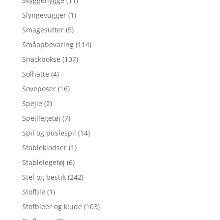
Skyggehygge
(11)
Slyngevugger
(1)
Smagesutter
(5)
Småopbevaring
(114)
Snackbokse
(107)
Solhatte
(4)
Soveposer
(16)
Spejle
(2)
Spejllegetøj
(7)
Spil og puslespil
(14)
Stableklodser
(1)
Stablelegetøj
(6)
Stel og bestik
(242)
Stofble
(1)
Stofbleer og klude
(103)