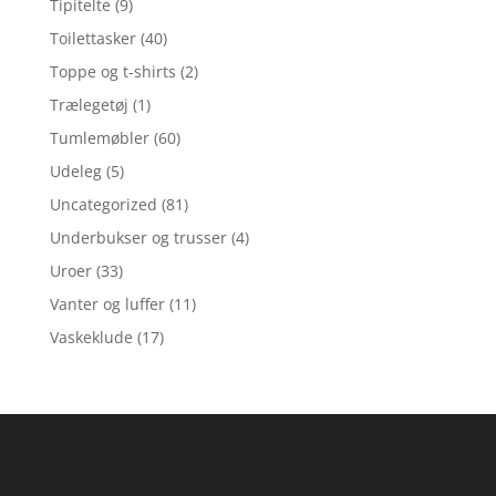
Tipitelte
(9)
Toilettasker
(40)
Toppe og t-shirts
(2)
Trælegetøj
(1)
Tumlemøbler
(60)
Udeleg
(5)
Uncategorized
(81)
Underbukser og trusser
(4)
Uroer
(33)
Vanter og luffer
(11)
Vaskeklude
(17)