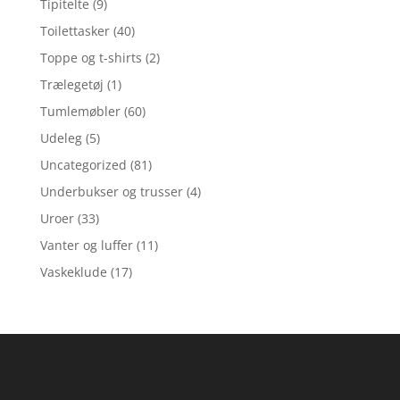
Tipitelte
(9)
Toilettasker
(40)
Toppe og t-shirts
(2)
Trælegetøj
(1)
Tumlemøbler
(60)
Udeleg
(5)
Uncategorized
(81)
Underbukser og trusser
(4)
Uroer
(33)
Vanter og luffer
(11)
Vaskeklude
(17)