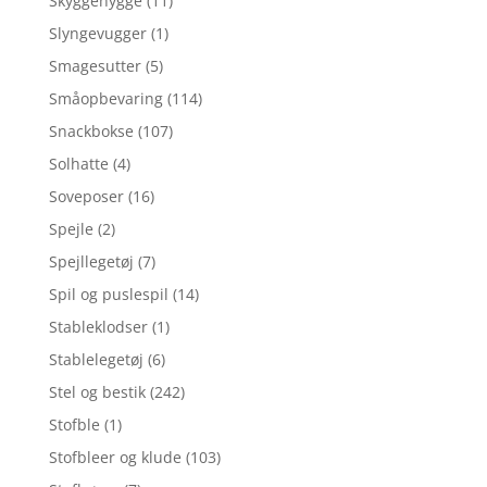
Skyggehygge
(11)
Slyngevugger
(1)
Smagesutter
(5)
Småopbevaring
(114)
Snackbokse
(107)
Solhatte
(4)
Soveposer
(16)
Spejle
(2)
Spejllegetøj
(7)
Spil og puslespil
(14)
Stableklodser
(1)
Stablelegetøj
(6)
Stel og bestik
(242)
Stofble
(1)
Stofbleer og klude
(103)