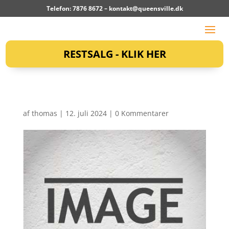
Telefon: 7876 8672 –
kontakt@queensville.dk
RESTSALG - KLIK HER
af
thomas
|
12. juli 2024
|
0 Kommentarer