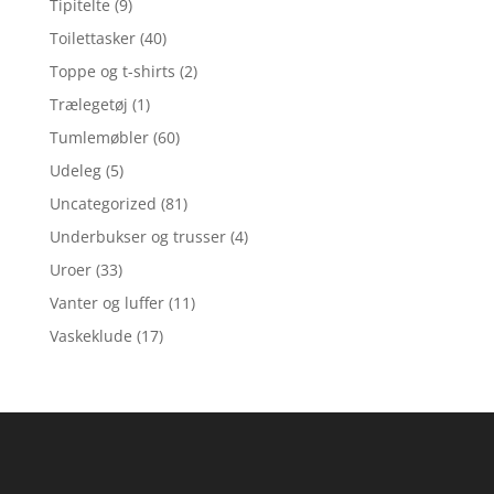
Tipitelte
(9)
Toilettasker
(40)
Toppe og t-shirts
(2)
Trælegetøj
(1)
Tumlemøbler
(60)
Udeleg
(5)
Uncategorized
(81)
Underbukser og trusser
(4)
Uroer
(33)
Vanter og luffer
(11)
Vaskeklude
(17)