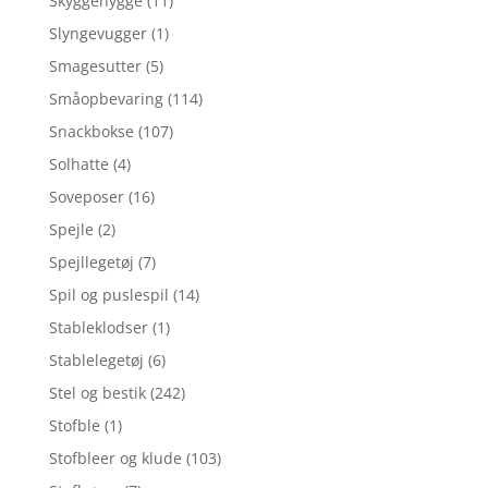
Skyggehygge
(11)
Slyngevugger
(1)
Smagesutter
(5)
Småopbevaring
(114)
Snackbokse
(107)
Solhatte
(4)
Soveposer
(16)
Spejle
(2)
Spejllegetøj
(7)
Spil og puslespil
(14)
Stableklodser
(1)
Stablelegetøj
(6)
Stel og bestik
(242)
Stofble
(1)
Stofbleer og klude
(103)