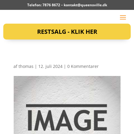
Telefon: 7876 8672 –
kontakt@queensville.dk
RESTSALG - KLIK HER
af
thomas
|
12. juli 2024
|
0 Kommentarer