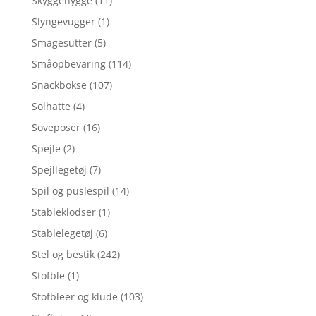
Skyggehygge
(11)
Slyngevugger
(1)
Smagesutter
(5)
Småopbevaring
(114)
Snackbokse
(107)
Solhatte
(4)
Soveposer
(16)
Spejle
(2)
Spejllegetøj
(7)
Spil og puslespil
(14)
Stableklodser
(1)
Stablelegetøj
(6)
Stel og bestik
(242)
Stofble
(1)
Stofbleer og klude
(103)