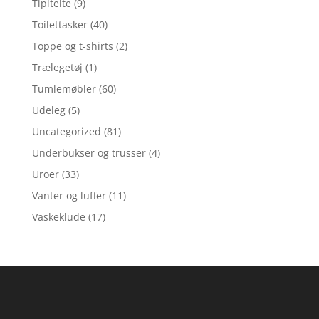
Tipitelte
(9)
Toilettasker
(40)
Toppe og t-shirts
(2)
Trælegetøj
(1)
Tumlemøbler
(60)
Udeleg
(5)
Uncategorized
(81)
Underbukser og trusser
(4)
Uroer
(33)
Vanter og luffer
(11)
Vaskeklude
(17)