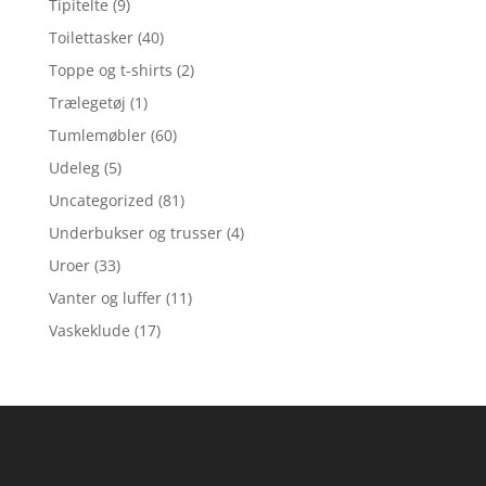
Tipitelte
(9)
Toilettasker
(40)
Toppe og t-shirts
(2)
Trælegetøj
(1)
Tumlemøbler
(60)
Udeleg
(5)
Uncategorized
(81)
Underbukser og trusser
(4)
Uroer
(33)
Vanter og luffer
(11)
Vaskeklude
(17)