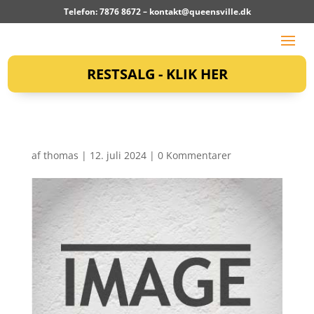
Telefon: 7876 8672 –
kontakt@queensville.dk
RESTSALG - KLIK HER
af
thomas
|
12. juli 2024
|
0 Kommentarer