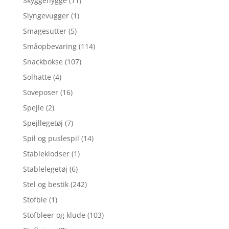
Skyggehygge
(11)
Slyngevugger
(1)
Smagesutter
(5)
Småopbevaring
(114)
Snackbokse
(107)
Solhatte
(4)
Soveposer
(16)
Spejle
(2)
Spejllegetøj
(7)
Spil og puslespil
(14)
Stableklodser
(1)
Stablelegetøj
(6)
Stel og bestik
(242)
Stofble
(1)
Stofbleer og klude
(103)