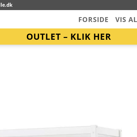
le.dk
FORSIDE
VIS A
OUTLET – KLIK HER