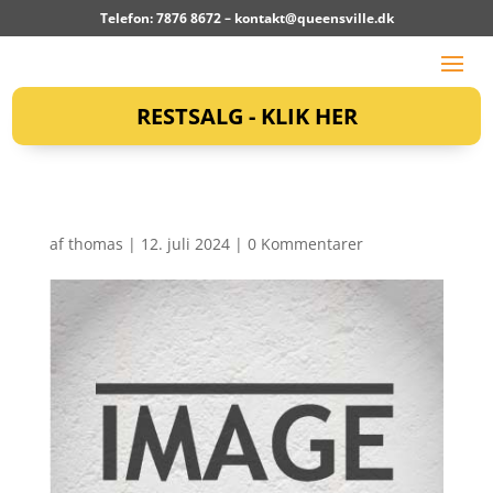
Telefon: 7876 8672 –
kontakt@queensville.dk
RESTSALG - KLIK HER
af
thomas
|
12. juli 2024
|
0 Kommentarer