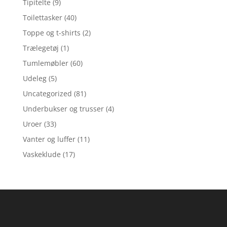
Tipitelte
(9)
Toilettasker
(40)
Toppe og t-shirts
(2)
Trælegetøj
(1)
Tumlemøbler
(60)
Udeleg
(5)
Uncategorized
(81)
Underbukser og trusser
(4)
Uroer
(33)
Vanter og luffer
(11)
Vaskeklude
(17)