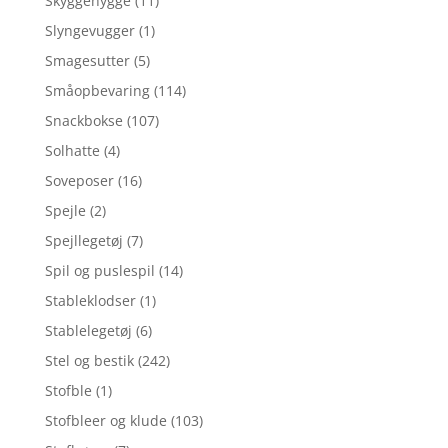
Skyggehygge
(11)
Slyngevugger
(1)
Smagesutter
(5)
Småopbevaring
(114)
Snackbokse
(107)
Solhatte
(4)
Soveposer
(16)
Spejle
(2)
Spejllegetøj
(7)
Spil og puslespil
(14)
Stableklodser
(1)
Stablelegetøj
(6)
Stel og bestik
(242)
Stofble
(1)
Stofbleer og klude
(103)