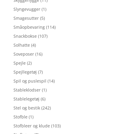
Skyggehygge
(11)
Slyngevugger
(1)
Smagesutter
(5)
Småopbevaring
(114)
Snackbokse
(107)
Solhatte
(4)
Soveposer
(16)
Spejle
(2)
Spejllegetøj
(7)
Spil og puslespil
(14)
Stableklodser
(1)
Stablelegetøj
(6)
Stel og bestik
(242)
Stofble
(1)
Stofbleer og klude
(103)