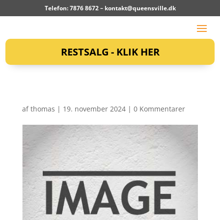
Telefon: 7876 8672 –
kontakt@queensville.dk
RESTSALG - KLIK HER
af
thomas
|
19. november 2024
|
0 Kommentarer