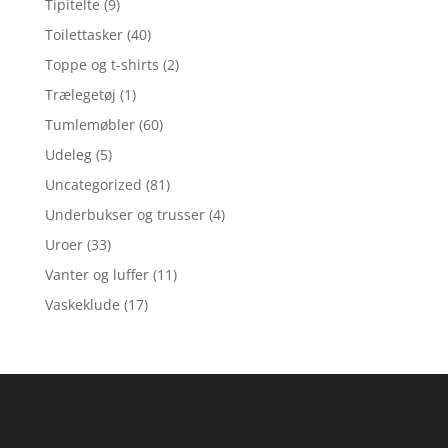
Tipitelte
(9)
Toilettasker
(40)
Toppe og t-shirts
(2)
Trælegetøj
(1)
Tumlemøbler
(60)
Udeleg
(5)
Uncategorized
(81)
Underbukser og trusser
(4)
Uroer
(33)
Vanter og luffer
(11)
Vaskeklude
(17)