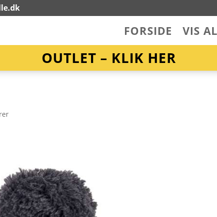
le.dk
FORSIDE
VIS A
OUTLET – KLIK HER
rer