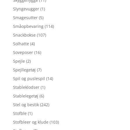
Skyggehygge
(11)
Slyngevugger
(1)
Smagesutter
(5)
Småopbevaring
(114)
Snackbokse
(107)
Solhatte
(4)
Soveposer
(16)
Spejle
(2)
Spejllegetøj
(7)
Spil og puslespil
(14)
Stableklodser
(1)
Stablelegetøj
(6)
Stel og bestik
(242)
Stofble
(1)
Stofbleer og klude
(103)