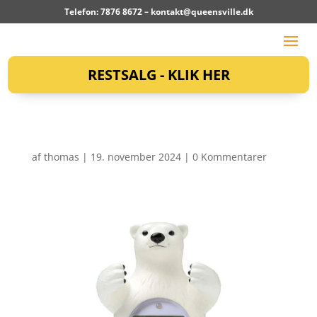
Telefon: 7876 8672 –
kontakt@queensville.dk
RESTSALG - KLIK HER
af
thomas
|
19. november 2024
|
0 Kommentarer