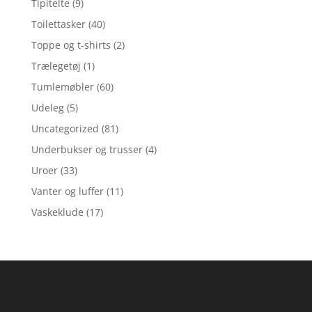
Tipitelte
(9)
Toilettasker
(40)
Toppe og t-shirts
(2)
Trælegetøj
(1)
Tumlemøbler
(60)
Udeleg
(5)
Uncategorized
(81)
Underbukser og trusser
(4)
Uroer
(33)
Vanter og luffer
(11)
Vaskeklude
(17)