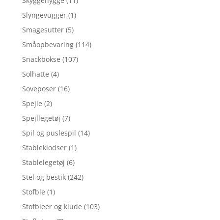
Skyggehygge
(11)
Slyngevugger
(1)
Smagesutter
(5)
Småopbevaring
(114)
Snackbokse
(107)
Solhatte
(4)
Soveposer
(16)
Spejle
(2)
Spejllegetøj
(7)
Spil og puslespil
(14)
Stableklodser
(1)
Stablelegetøj
(6)
Stel og bestik
(242)
Stofble
(1)
Stofbleer og klude
(103)