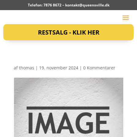
Telefon: 7876 8672 –
kontakt@queensville.dk
RESTSALG - KLIK HER
af
thomas
|
19. november 2024
|
0 Kommentarer