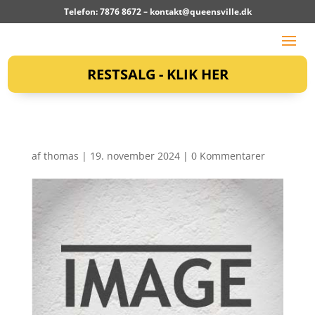
Telefon: 7876 8672 –
kontakt@queensville.dk
RESTSALG - KLIK HER
af
thomas
|
19. november 2024
|
0 Kommentarer