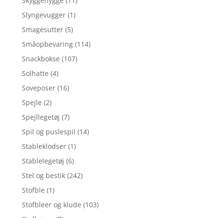
Skyggehygge
(11)
Slyngevugger
(1)
Smagesutter
(5)
Småopbevaring
(114)
Snackbokse
(107)
Solhatte
(4)
Soveposer
(16)
Spejle
(2)
Spejllegetøj
(7)
Spil og puslespil
(14)
Stableklodser
(1)
Stablelegetøj
(6)
Stel og bestik
(242)
Stofble
(1)
Stofbleer og klude
(103)