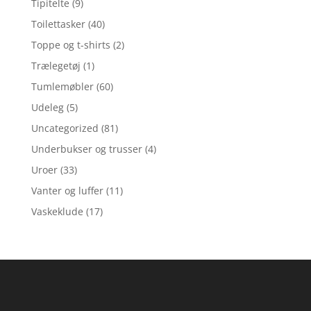
Tipitelte
(9)
Toilettasker
(40)
Toppe og t-shirts
(2)
Trælegetøj
(1)
Tumlemøbler
(60)
Udeleg
(5)
Uncategorized
(81)
Underbukser og trusser
(4)
Uroer
(33)
Vanter og luffer
(11)
Vaskeklude
(17)