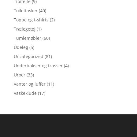
Tipitelte
(9)
Toilettasker
(40)
Toppe og t-shirts
(2)
Trælegetøj
(1)
Tumlemøbler
(60)
Udeleg
(5)
Uncategorized
(81)
Underbukser og trusser
(4)
Uroer
(33)
Vanter og luffer
(11)
Vaskeklude
(17)