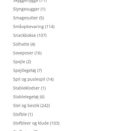
Skyggehygge
(11)
Slyngevugger
(1)
Smagesutter
(5)
Småopbevaring
(114)
Snackbokse
(107)
Solhatte
(4)
Soveposer
(16)
Spejle
(2)
Spejllegetøj
(7)
Spil og puslespil
(14)
Stableklodser
(1)
Stablelegetøj
(6)
Stel og bestik
(242)
Stofble
(1)
Stofbleer og klude
(103)