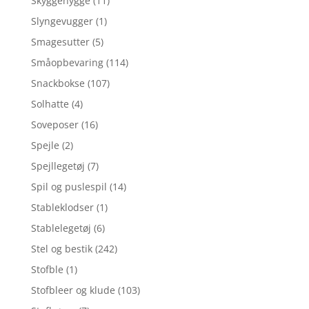
Skyggehygge
(11)
Slyngevugger
(1)
Smagesutter
(5)
Småopbevaring
(114)
Snackbokse
(107)
Solhatte
(4)
Soveposer
(16)
Spejle
(2)
Spejllegetøj
(7)
Spil og puslespil
(14)
Stableklodser
(1)
Stablelegetøj
(6)
Stel og bestik
(242)
Stofble
(1)
Stofbleer og klude
(103)