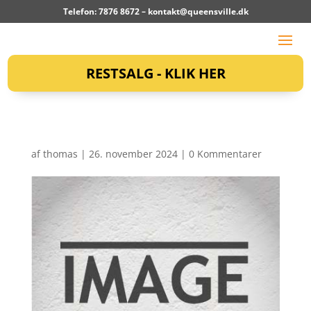
Telefon: 7876 8672 –
kontakt@queensville.dk
RESTSALG - KLIK HER
af
thomas
|
26. november 2024
|
0 Kommentarer