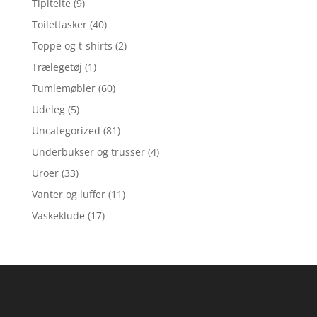
Tipitelte
(9)
Toilettasker
(40)
Toppe og t-shirts
(2)
Trælegetøj
(1)
Tumlemøbler
(60)
Udeleg
(5)
Uncategorized
(81)
Underbukser og trusser
(4)
Uroer
(33)
Vanter og luffer
(11)
Vaskeklude
(17)