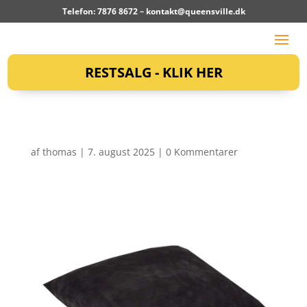
Telefon: 7876 8672 –
kontakt@queensville.dk
RESTSALG - KLIK HER
af
thomas
|
7. august 2025
|
0 Kommentarer