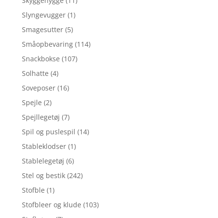
Skyggehygge
(11)
Slyngevugger
(1)
Smagesutter
(5)
Småopbevaring
(114)
Snackbokse
(107)
Solhatte
(4)
Soveposer
(16)
Spejle
(2)
Spejllegetøj
(7)
Spil og puslespil
(14)
Stableklodser
(1)
Stablelegetøj
(6)
Stel og bestik
(242)
Stofble
(1)
Stofbleer og klude
(103)