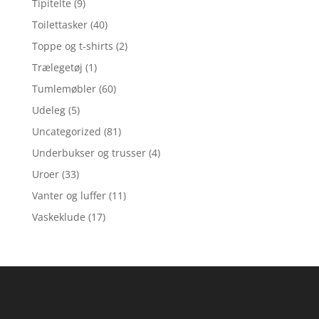
Tipitelte
(9)
Toilettasker
(40)
Toppe og t-shirts
(2)
Trælegetøj
(1)
Tumlemøbler
(60)
Udeleg
(5)
Uncategorized
(81)
Underbukser og trusser
(4)
Uroer
(33)
Vanter og luffer
(11)
Vaskeklude
(17)