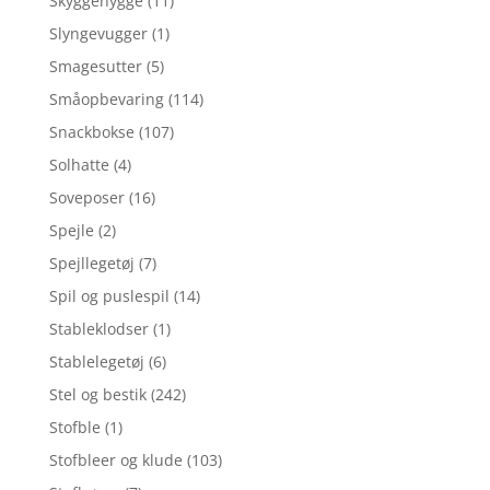
Skyggehygge
(11)
Slyngevugger
(1)
Smagesutter
(5)
Småopbevaring
(114)
Snackbokse
(107)
Solhatte
(4)
Soveposer
(16)
Spejle
(2)
Spejllegetøj
(7)
Spil og puslespil
(14)
Stableklodser
(1)
Stablelegetøj
(6)
Stel og bestik
(242)
Stofble
(1)
Stofbleer og klude
(103)