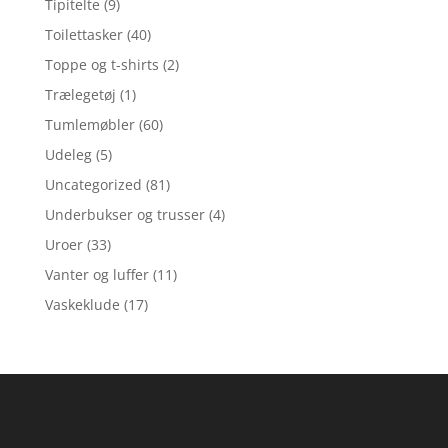
Tipitelte
(9)
Toilettasker
(40)
Toppe og t-shirts
(2)
Trælegetøj
(1)
Tumlemøbler
(60)
Udeleg
(5)
Uncategorized
(81)
Underbukser og trusser
(4)
Uroer
(33)
Vanter og luffer
(11)
Vaskeklude
(17)