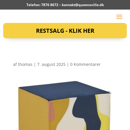
Telefon: 7876 8672 –
kontakt@queensville.dk
RESTSALG - KLIK HER
af
thomas
|
7. august 2025
|
0 Kommentarer