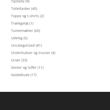
Tipitelte
(9)
Toilettasker
(40)
Toppe og t-shirts
(2)
Trælegetøj
(1)
Tumlemøbler
(60)
Udeleg
(5)
Uncategorized
(81)
Underbukser og trusser
(4)
Uroer
(33)
Vanter og luffer
(11)
Vaskeklude
(17)