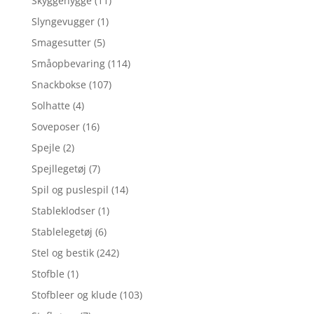
Skyggehygge
(11)
Slyngevugger
(1)
Smagesutter
(5)
Småopbevaring
(114)
Snackbokse
(107)
Solhatte
(4)
Soveposer
(16)
Spejle
(2)
Spejllegetøj
(7)
Spil og puslespil
(14)
Stableklodser
(1)
Stablelegetøj
(6)
Stel og bestik
(242)
Stofble
(1)
Stofbleer og klude
(103)