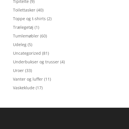
Tipitelte
(9)
Toilettasker
(40)
Toppe og t-shirts
(2)
Trælegetøj
(1)
Tumlemøbler
(60)
Udeleg
(5)
Uncategorized
(81)
Underbukser og trusser
(4)
Uroer
(33)
Vanter og luffer
(11)
Vaskeklude
(17)