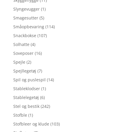
Skyggehygge
(11)
Slyngevugger
(1)
Smagesutter
(5)
Småopbevaring
(114)
Snackbokse
(107)
Solhatte
(4)
Soveposer
(16)
Spejle
(2)
Spejllegetøj
(7)
Spil og puslespil
(14)
Stableklodser
(1)
Stablelegetøj
(6)
Stel og bestik
(242)
Stofble
(1)
Stofbleer og klude
(103)