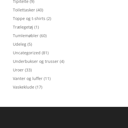
Tipitelte
(9)
Toilettasker
(40)
Toppe og t-shirts
(2)
Trælegetøj
(1)
Tumlemøbler
(60)
Udeleg
(5)
Uncategorized
(81)
Underbukser og trusser
(4)
Uroer
(33)
Vanter og luffer
(11)
Vaskeklude
(17)