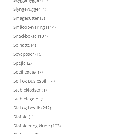
Skyggehygge
(11)
Slyngevugger
(1)
Smagesutter
(5)
Småopbevaring
(114)
Snackbokse
(107)
Solhatte
(4)
Soveposer
(16)
Spejle
(2)
Spejllegetøj
(7)
Spil og puslespil
(14)
Stableklodser
(1)
Stablelegetøj
(6)
Stel og bestik
(242)
Stofble
(1)
Stofbleer og klude
(103)