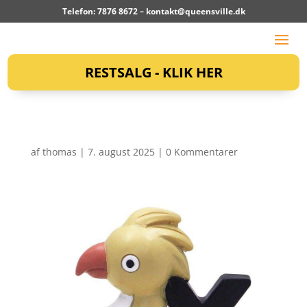
Telefon: 7876 8672 –
kontakt@queensville.dk
RESTSALG - KLIK HER
af
thomas
|
7. august 2025
|
0 Kommentarer