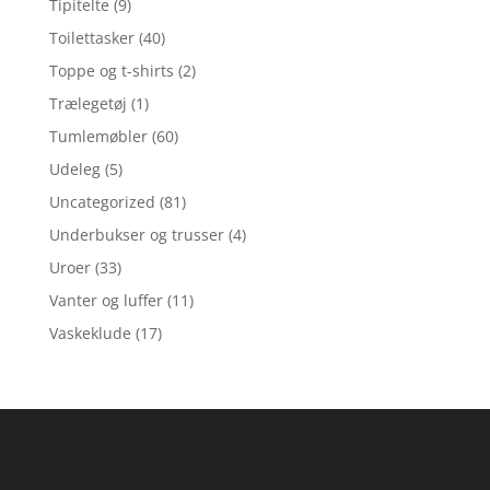
Tipitelte
(9)
Toilettasker
(40)
Toppe og t-shirts
(2)
Trælegetøj
(1)
Tumlemøbler
(60)
Udeleg
(5)
Uncategorized
(81)
Underbukser og trusser
(4)
Uroer
(33)
Vanter og luffer
(11)
Vaskeklude
(17)