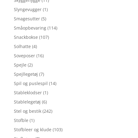
Skyggehygge
(11)
Slyngevugger
(1)
Smagesutter
(5)
Småopbevaring
(114)
Snackbokse
(107)
Solhatte
(4)
Soveposer
(16)
Spejle
(2)
Spejllegetøj
(7)
Spil og puslespil
(14)
Stableklodser
(1)
Stablelegetøj
(6)
Stel og bestik
(242)
Stofble
(1)
Stofbleer og klude
(103)