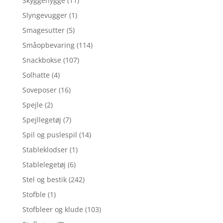
Skyggehygge
(11)
Slyngevugger
(1)
Smagesutter
(5)
Småopbevaring
(114)
Snackbokse
(107)
Solhatte
(4)
Soveposer
(16)
Spejle
(2)
Spejllegetøj
(7)
Spil og puslespil
(14)
Stableklodser
(1)
Stablelegetøj
(6)
Stel og bestik
(242)
Stofble
(1)
Stofbleer og klude
(103)