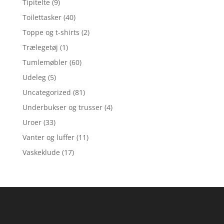
Tipitelte
(9)
Toilettasker
(40)
Toppe og t-shirts
(2)
Trælegetøj
(1)
Tumlemøbler
(60)
Udeleg
(5)
Uncategorized
(81)
Underbukser og trusser
(4)
Uroer
(33)
Vanter og luffer
(11)
Vaskeklude
(17)