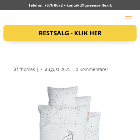
Telefon: 7876 8672 –
kontakt@queensville.dk
RESTSALG - KLIK HER
af
thomas
|
7. august 2025
|
0 Kommentarer