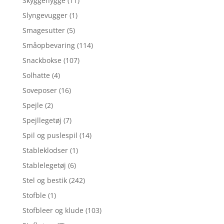
Skyggehygge
(11)
Slyngevugger
(1)
Smagesutter
(5)
Småopbevaring
(114)
Snackbokse
(107)
Solhatte
(4)
Soveposer
(16)
Spejle
(2)
Spejllegetøj
(7)
Spil og puslespil
(14)
Stableklodser
(1)
Stablelegetøj
(6)
Stel og bestik
(242)
Stofble
(1)
Stofbleer og klude
(103)