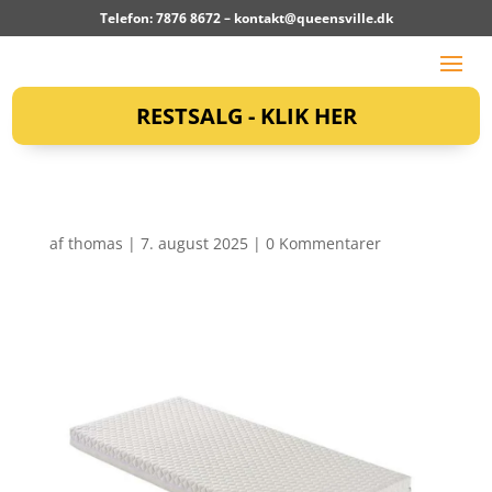
Telefon: 7876 8672 –
kontakt@queensville.dk
RESTSALG - KLIK HER
af
thomas
|
7. august 2025
|
0 Kommentarer