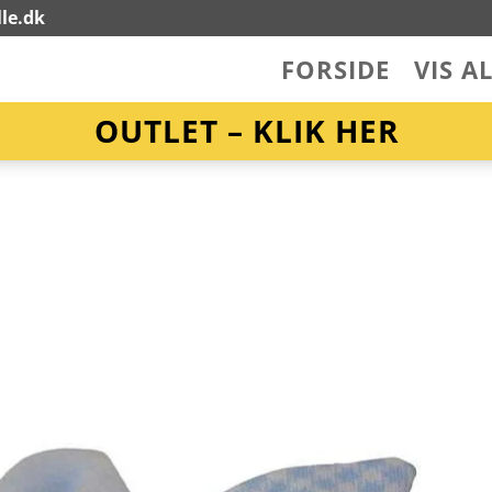
le.dk
FORSIDE
VIS A
OUTLET – KLIK HER