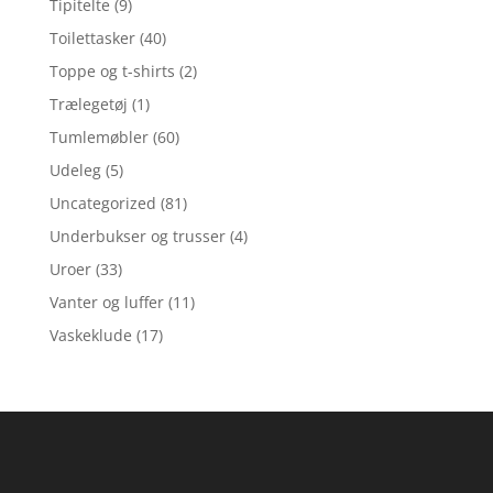
Tipitelte
(9)
Toilettasker
(40)
Toppe og t-shirts
(2)
Trælegetøj
(1)
Tumlemøbler
(60)
Udeleg
(5)
Uncategorized
(81)
Underbukser og trusser
(4)
Uroer
(33)
Vanter og luffer
(11)
Vaskeklude
(17)