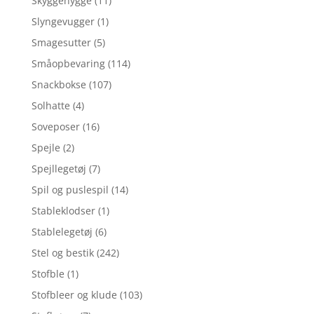
Skyggehygge
(11)
Slyngevugger
(1)
Smagesutter
(5)
Småopbevaring
(114)
Snackbokse
(107)
Solhatte
(4)
Soveposer
(16)
Spejle
(2)
Spejllegetøj
(7)
Spil og puslespil
(14)
Stableklodser
(1)
Stablelegetøj
(6)
Stel og bestik
(242)
Stofble
(1)
Stofbleer og klude
(103)