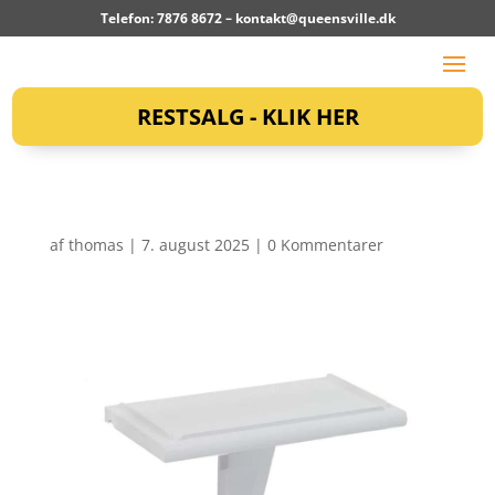
Telefon: 7876 8672 –
kontakt@queensville.dk
RESTSALG - KLIK HER
af
thomas
|
7. august 2025
|
0 Kommentarer