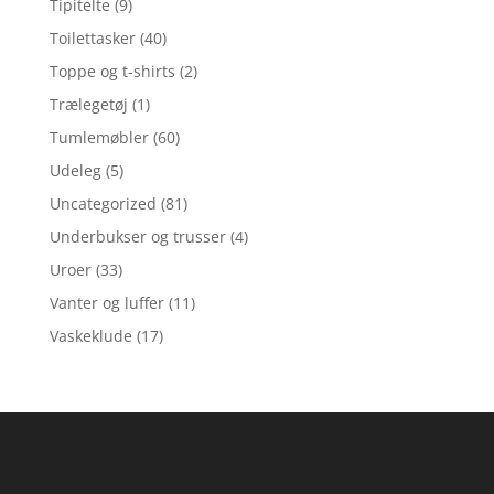
Tipitelte
(9)
Toilettasker
(40)
Toppe og t-shirts
(2)
Trælegetøj
(1)
Tumlemøbler
(60)
Udeleg
(5)
Uncategorized
(81)
Underbukser og trusser
(4)
Uroer
(33)
Vanter og luffer
(11)
Vaskeklude
(17)