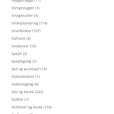
Skyggehygge
(11)
Slyngevugger
(1)
Smagesutter
(5)
Småopbevaring
(114)
Snackbokse
(107)
Solhatte
(4)
Soveposer
(16)
Spejle
(2)
Spejllegetøj
(7)
Spil og puslespil
(14)
Stableklodser
(1)
Stablelegetøj
(6)
Stel og bestik
(242)
Stofble
(1)
Stofbleer og klude
(103)