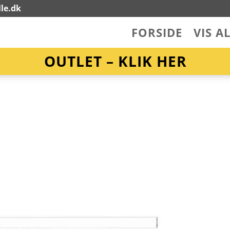
le.dk
FORSIDE
VIS A
OUTLET – KLIK HER